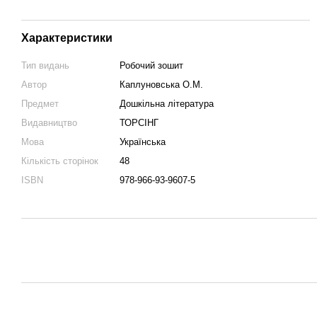
Характеристики
Тип видань
Робочий зошит
Автор
Каплуновська О.М.
Предмет
Дошкільна література
Видавництво
ТОРСІНГ
Мова
Українська
Кількість сторінок
48
ISBN
978-966-93-9607-5