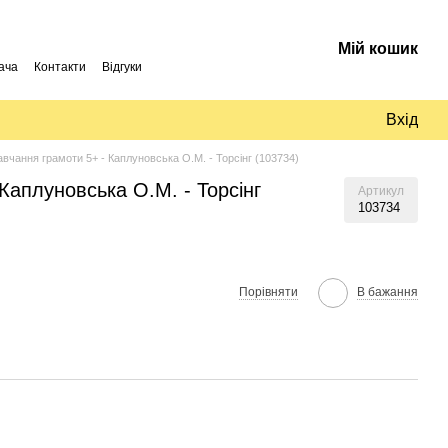
Мій кошик
ача
Контакти
Відгуки
Вхід
вчання грамоти 5+ - Каплуновська О.М. - Торсінг (103734)
Каплуновська О.М. - Торсінг
Артикул
103734
Порівняти
В бажання