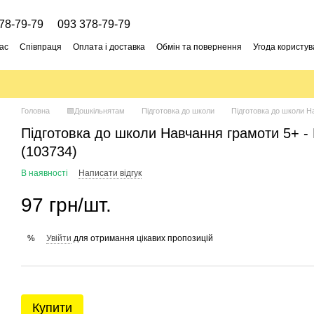
78-79-79
093 378-79-79
ас
Співпраця
Оплата і доставка
Обмін та повернення
Угода користув
Головна
🟩Дошкільнятам
Підготовка до школи
Підготовка до школи На
Підготовка до школи Навчання грамоти 5+ - 
(103734)
В наявності
Написати відгук
97 грн/шт.
Увійти
для отримання цікавих пропозицій
%
Купити