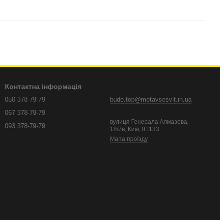
Контактна інформація
050 378-79-79
bude.top@metavsesvit.in.ua
067 378-79-79
вулиця Генерала Алмазова,
093 378-79-79
18/7в, Київ, 01133
Мапа проїзду