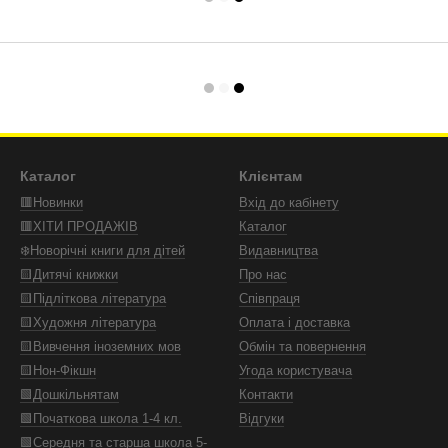
Каталог
Клієнтам
🟥Новинки
Вхід до кабінету
🟥ХІТИ ПРОДАЖІВ
Каталог
❄️Новорічні книги для дітей
Видавництва
🟨Дитячі книжки
Про нас
🟨Підліткова література
Співпраця
🟨Художня література
Оплата і доставка
🟨Вивчення іноземних мов
Обмін та повернення
🟨Нон-Фікшн
Угода користувача
🟩Дошкільнятам
Контакти
🟩Початкова школа 1-4 кл.
Відгуки
🟩Середня та старша школа 5-