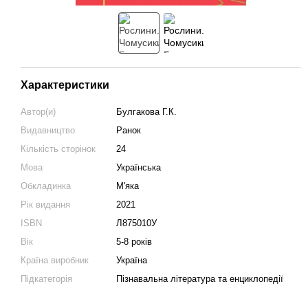
Характеристики
Автор(и)
Булгакова Г.К.
Видавництво
Ранок
Кількість сторінок
24
Мова
Українська
Обкладинка
М'яка
Рік видання
2021
ISBN
Л875010У
Вік
5-8 років
Країна виробник
Україна
Підкатегорія
Пізнавальна література та енциклопедії