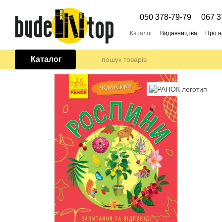
Перейти до основного контенту
050 378-79-79
067 3
Каталог
Видавництва
Про н
Каталог