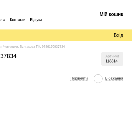
Мій кошик
ача
Контакти
Відгуки
Вхід
и. Чомусики. Булгакова Г.К. 9786170937834
937834
Артикул
118814
Порівняти
В бажання