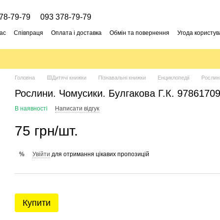
78-79-79
093 378-79-79
ас
Співпраця
Оплата і доставка
Обмін та повернення
Угода користув
Головна
🟨Дитячі книжки
Пізнавальні книжки
Енциклопедії
Рослин
Рослини. Чомусики. Булгакова Г.К. 9786170
В наявності
Написати відгук
75 грн/шт.
Увійти
для отримання цікавих пропозицій
%
Купити