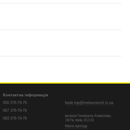
Контактна інформація
050 378-79-79
bude.top@metavsesvit.in.ua
067 378-79-79
вулиця Генерала Алмазова,
093 378-79-79
18/7в, Київ, 01133
Мапа проїзду