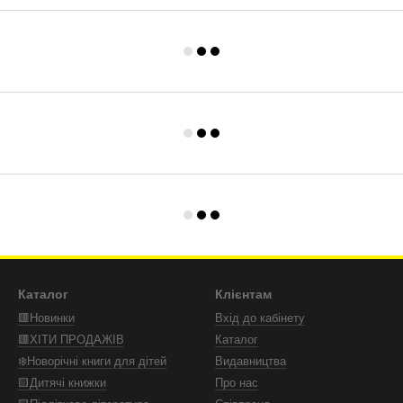
Каталог
Клієнтам
🟥Новинки
Вхід до кабінету
🟥ХІТИ ПРОДАЖІВ
Каталог
❄️Новорічні книги для дітей
Видавництва
🟨Дитячі книжки
Про нас