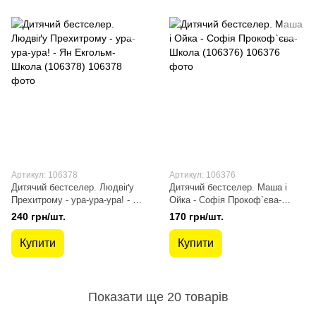
Артикул: 106378
Артикул: 106376
Дитячий бестселер. Людвіґу
Дитячий бестселер. Маша і
Прехитрому - ура-ура-ура! - Ян
Ойка - Софія Прокоф`єва-
Екгольм- Школа (106378)
Школа (106376)
240 грн/шт.
170 грн/шт.
Купити
Купити
Показати ще 20 товарів