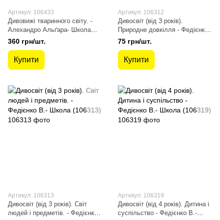
Артикул: 106433
Артикул: 106312
Дивовижі тваринного світу. -
Дивосвіт (від 3 років).
Алехандро Альґара- Школа
Природне довкілля - Федієнко
(106433)
В.- Школа (106312)
360 грн/шт.
75 грн/шт.
Купити
Купити
Артикул: 106313
Артикул: 106319
Дивосвіт (від 3 років). Світ
Дивосвіт (від 4 років). Дитина і
людей і предметів. - Федієнко
суспільство - Федієнко В.-