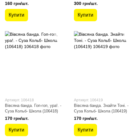
хвилях. Маленький принц. -
(106443)
160 грн/шт.
300 грн/шт.
Олександр Грін.; Антуан де
Сент-Екзюпері- Школа (106526)
Купити
Купити
Артикул: 106418
Артикул: 106419
Вівсяна банда. Гоп-гоп, ура!. -
Вівсяна банда. Знайти Тоні. -
Суза Кольб- Школа (106418)
Суза Кольб- Школа (106419)
170 грн/шт.
170 грн/шт.
Купити
Купити