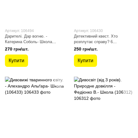
Артикул: 106494
Артикул: 106430
Дарителі. Дар вогню. -
Детективний квест. Хто
Катерина Соболь- Школа
розплутає справу? 6
(106494)
детективних історій. - Юрг
270 грн/шт.
250 грн/шт.
Обріст- Школа (106430)
Купити
Купити