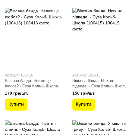
Артикул: 106416
Артикул: 106415
Вівсяна банда. Невже це
Вівсяна банда. Нюх не
любов? - Суза Кольб- Школа
підведе! - Суза Кольб- Школа
(106416)
(106415)
170 грн/шт.
150 грн/шт.
Купити
Купити