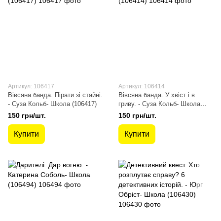
Артикул: 106417
Артикул: 106414
Вівсяна банда. Пірати зі стайні.
Вівсяна банда. У хвіст і в
- Суза Кольб- Школа (106417)
гриву. - Суза Кольб- Школа
(106414)
150 грн/шт.
150 грн/шт.
Купити
Купити