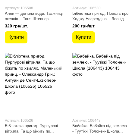
Артикул: 106508
Артикул: 106530
Алея — дівчина води. Таємниці
Бібліотека пригод. Повість про
океанів. - Таня Штевнер-
Ходжу Насреддіна. - Леонід
Школа (106508)
Соловйов- Школа (106530)
320 грн/шт.
200 грн/шт.
Купити
Купити
Артикул: 106526
Артикул: 106443
Бібліотека пригод. Пурпурові
Бабайка. Бабайка під землею.
вітрила. Та що біжить по
- Туутіккі Толонен- Школа