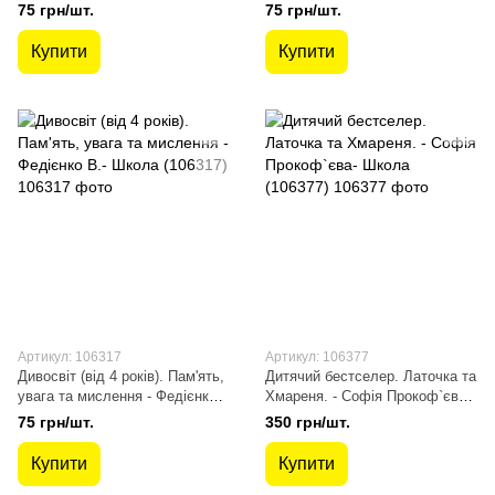
В.- Школа (106313)
Школа (106319)
75 грн/шт.
75 грн/шт.
Купити
Купити
Артикул: 106317
Артикул: 106377
Дивосвіт (від 4 років). Пам'ять,
Дитячий бестселер. Латочка та
увага та мислення - Федієнко
Хмареня. - Софія Прокоф`єва-
В.- Школа (106317)
Школа (106377)
75 грн/шт.
350 грн/шт.
Купити
Купити