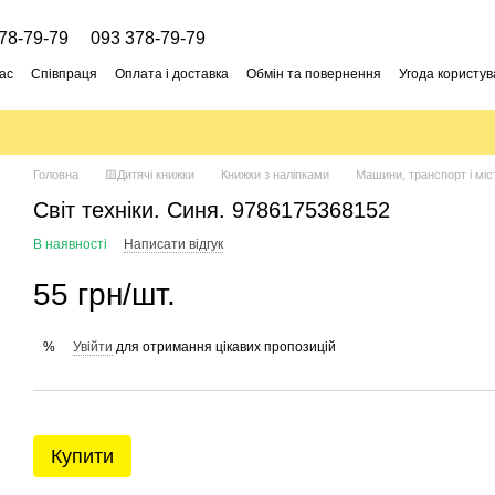
78-79-79
093 378-79-79
ас
Співпраця
Оплата і доставка
Обмін та повернення
Угода користув
Головна
🟨Дитячі книжки
Книжки з наліпками
Машини, транспорт і міс
Світ техніки. Синя. 9786175368152
В наявності
Написати відгук
55 грн/шт.
Увійти
для отримання цікавих пропозицій
%
Купити