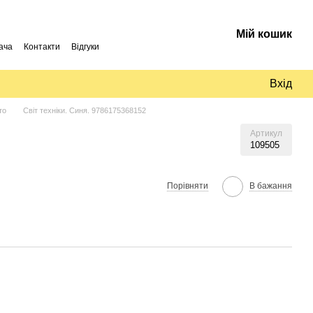
Мій кошик
ача
Контакти
Відгуки
Вхід
то
Світ техніки. Синя. 9786175368152
Артикул
109505
Порівняти
В бажання