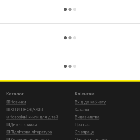
Каталог
Клієнтам
🟥Новинки
Вхід до кабінету
🟥ХІТИ ПРОДАЖІВ
Каталог
❄️Новорічні книги для дітей
Видавництва
🟨Дитячі книжки
Про нас
🟨Підліткова література
Співпраця
🟨Художня література
Оплата і доставка