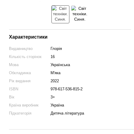
Характеристики
Видавництво
Глорія
Кількість сторінок
16
Мова
Українська
Обкладинка
М'яка
Рік видання
2022
ISBN
978-617-536-815-2
Вік
3+
Країна виробник
Україна
Підкатегорія
Дитяча література