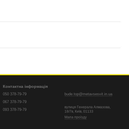
Контактна інформація
050 378-79-79
bude.top@metavsesvit.in.ua
067 378-79-79
вулиця Генерала Алмазова,
093 378-79-79
18/7в, Київ, 01133
Мапа проїзду