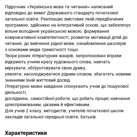
Підручник «Українська мова та читання» написаний
відповідно до вимог Державного стандарту початкової
загальної освіти. Реалізацію змістових ліній,передбачених
програмою, здійснено на інтегративній основі, що забезпечує
вільне володіння українською мовою, формування
комунікативної компетентності, розвиток мотивації дітей до
читання, до вивчення рідної мови, ознайомлення школярів
з основами медіа грамотності тощо.
Твори різних літературних жанрів, запропоновані вправи
відкриють учням красу художнього слова, навчать
міркувати, обґрунтовувати свою думку,
уявляти, насолоджуватися рідним словом, збагатять новими
знаннями їхній життєвий досвід.
Літературно-мовні завдання спонукають учнів до пошукової
діяльності,
досліджень, самостійної роботи, що робить процес навчання
цілеспрямованим, цікавим й ефективним.
Для учнів 2 класу, методистів, учителів початкової школи
закладів загальної середньої освіти, батьків.
Характеристики