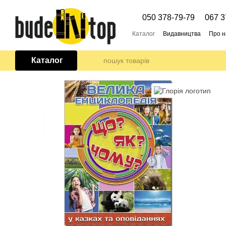
Перейти до основного контенту
050 378-79-79
067 3
Каталог
Видавництва
Про н
Каталог