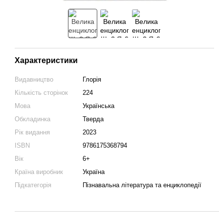
Характеристики
Видавництво
Глорія
Кількість сторінок
224
Мова
Українська
Обкладинка
Тверда
Рік видання
2023
ISBN
9786175368794
Вік
6+
Країна виробник
Україна
Підкатегорія
Пізнавальна література та енциклопедії