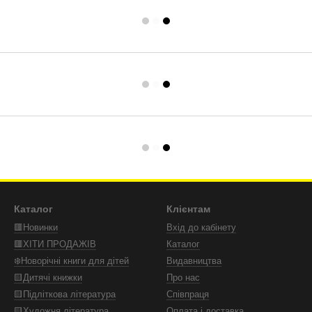
Каталог
Клієнтам
🟥Новинки
Вхід до кабінету
🟥ХІТИ ПРОДАЖІВ
Каталог
❄️Новорічні книги для дітей
Видавництва
🟨Дитячі книжки
Про нас
🟨Підліткова література
Співпраця
🟨Художня література
Оплата і доставка