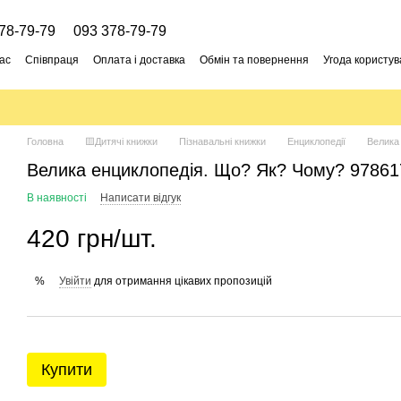
78-79-79
093 378-79-79
ас
Співпраця
Оплата і доставка
Обмін та повернення
Угода користув
Головна
🟨Дитячі книжки
Пізнавальні книжки
Енциклопедії
Велика
Велика енциклопедія. Що? Як? Чому? 9786
В наявності
Написати відгук
420 грн/шт.
Увійти
для отримання цікавих пропозицій
%
Купити