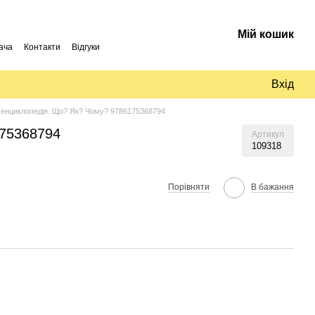
Мій кошик
ача
Контакти
Відгуки
Вхід
 енциклопедія. Що? Як? Чому? 9786175368794
175368794
Артикул
109318
Порівняти
В бажання