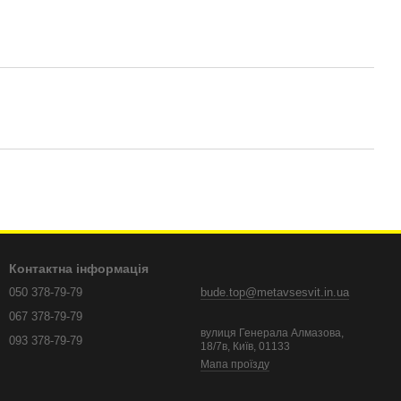
Контактна інформація
050 378-79-79
bude.top@metavsesvit.in.ua
067 378-79-79
вулиця Генерала Алмазова,
093 378-79-79
18/7в, Київ, 01133
Мапа проїзду