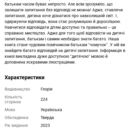
батькам часом буває непросто. Але всім зрозуміло, що
залишати запитання без відповіді не можна! Адже, ставлячи
запитання, дитина хоче дізнатися про навколишній світ. І,
одержуючи відповідь, вона стає розумнішою й дорослішою.
Навчитися відповідати дітям доступно та правильно – це
справжнє мистецтво. Адже для того щоб відповісти на дитячі
запитання, батькам і самим необхідно знати багато. Наша
книга стане чудовим помічником батькам “чомучок”. У ній ви
знайдете багато відповідей на дитячі запитання. Інформація в
книзі викладена дуже доступною “дитячою” мовою й
доповнена яскравими ілюстраціями.
Характеристики
Видавництво
Глорія
Кількість
224
сторінок
Мова
Українська
Обкладинка
Тверда
Рік видання
2023