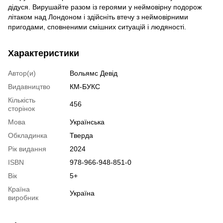
дідуся. Вирушайте разом із героями у неймовірну подорож
літаком над Лондоном і здійсніть втечу з неймовірними
пригодами, сповненими смішних ситуацій і людяності.
Характеристики
Автор(и)
Вольямс Девід
Видавництво
КМ-БУКС
Кількість
456
сторінок
Мова
Українська
Обкладинка
Тверда
Рік видання
2024
ISBN
978-966-948-851-0
Вік
5+
Країна
Україна
виробник