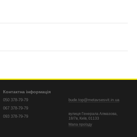
Контактна інформація
050 378-79-79
bude.top@metavsesvit.in.ua
067 378-79-79
вулиця Генерала Алмазова,
093 378-79-79
18/7в, Київ, 01133
Мапа проїзду