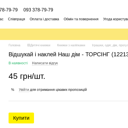
78-79-79
093 378-79-79
ас
Співпраця
Оплата і доставка
Обмін та повернення
Угода користув
Головна
🟨Дитячі книжки
Книжки з наліпками
Іграшки, одяг, дім, прогу
Відшукай і наклей Наш дім - ТОРСІНГ (1221
В наявності
Написати відгук
45 грн/шт.
Увійти
для отримання цікавих пропозицій
%
Купити