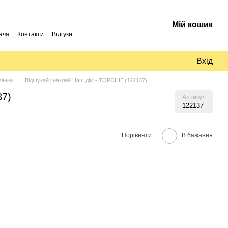
Мій кошик
ача
Контакти
Відгуки
Вхід
лянки
Відшукай і наклей Наш дім - ТОРСІНГ (122137)
37)
Артикул
122137
Порівняти
В бажання