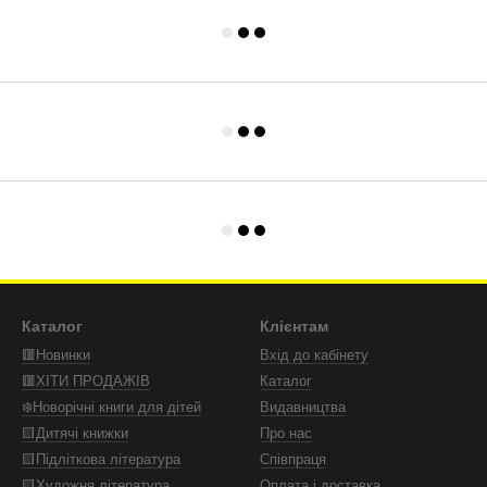
Каталог
Клієнтам
🟥Новинки
Вхід до кабінету
🟥ХІТИ ПРОДАЖІВ
Каталог
❄️Новорічні книги для дітей
Видавництва
🟨Дитячі книжки
Про нас
🟨Підліткова література
Співпраця
🟨Художня література
Оплата і доставка