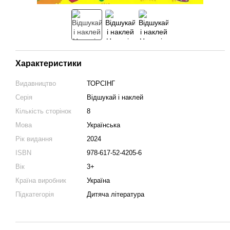
Характеристики
Видавництво
ТОРСІНГ
Серія
Відшукай і наклей
Кількість сторінок
8
Мова
Українська
Рік видання
2024
ISBN
978-617-52-4205-6
Вік
3+
Країна виробник
Україна
Підкатегорія
Дитяча література