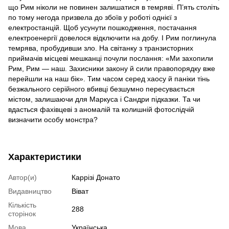
що Рим ніколи не повинен залишатися в темряві. П’ять століть
по тому негода призвела до збоїв у роботі однієї з
електростанцій. Щоб усунути пошкодження, постачання
електроенергії довелося відключити на добу. І Рим поглинула
темрява, пробудивши зло. На світанку з транзисторних
приймачів місцеві мешканці почули послання: «Ми захопили
Рим, Рим — наш. Захисники закону й сили правопорядку вже
перейшли на наш бік». Тим часом серед хаосу й паніки тінь
безжального серійного вбивці безшумно пересувається
містом, залишаючи для Маркуса і Сандри підказки. Та чи
вдасться фахівцеві з аномалій та колишній фотослідчій
визначити особу монстра?
Характеристики
Автор(и)
Каррізі Донато
Видавництво
Віват
Кількість
288
сторінок
Мова
Українська