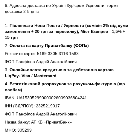
6. Адресна доставка по Україні Кур'єром Укрпошти: термін
доставки 2-5 днів
1.
Післяплата Нова Пошта / Укрпошта (комісія 2% від суми
замовлення + 20 грн за пересилку), Міст Експрес - 1,5% +
15 грн
2.
Оплата на карту Приватбанку (ФОПа)
Реквізити карти: 5169 3305 3116 1583
ФОП Панфілов Андрій Анатолійович
3.
Онлайн-оплата кредитною та дебетовою картою
LiqPay: Visa / Mastercard
4.
Безготівковий розрахунок за рахунком-фактурою (юр.
особам)
IBAN: UA153052990000026009036804241
ІНН (ЄДРПОУ): 2325219017
ФОП Панфілов Андрій Анатолійович
Назва банку: АТ КБ «ПриватБанк»
МФО: 305299