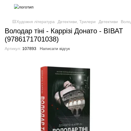
🟨Художня література
Детективи, Трилери
Детективи
Волод
Володар тіні - Каррізі Донато - ВІВАТ
(9786171701038)
Артикул:
107893
Написати відгук