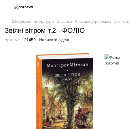
🟨Художня література
Класика
Класика українська
Звіяні в
Звіяні вітром т.2 - ФОЛІО
Артикул:
121459
Написати відгук