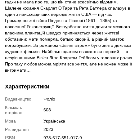
гадки не мала про те, що він стане всесвітньо відомим.
Шалене кохання Скарлет О’Гара та Рета Батлера спалахує в
один з найскладніших періодів життя США — під час
Громадянської війни Півдня та Півночі (1861—1865) та
повоєнної Реконструкції. Безтурботне життя дочки заможного
власника плантацій швидко припиняється через життєві
обставини: мати померла, батько хворий, а рідний маєток
пограбували. За романом «Звіяні вітром» було знято декілька
художніх фільмів. Найбільш вдалим вважається перший — з
незрівнянними Вів’єн Лі та Кларком Гейблом у головних ролях.
Про таку любов можна ­мріяти все життя, але не кожен може її
витримати…
Характеристики
Видавництво
Фоліо
Кількість
608
сторінок
Мова
Українська
Рік видання
2023
ISBN
978-617-551-017-9