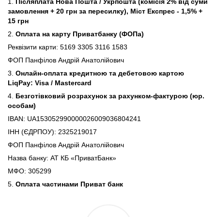
1.
Післяплата Нова Пошта / Укрпошта (комісія 2% від суми
замовлення + 20 грн за пересилку), Міст Експрес - 1,5% +
15 грн
2.
Оплата на карту Приватбанку (ФОПа)
Реквізити карти: 5169 3305 3116 1583
ФОП Панфілов Андрій Анатолійович
3.
Онлайн-оплата кредитною та дебетовою картою
LiqPay: Visa / Mastercard
4.
Безготівковий розрахунок за рахунком-фактурою (юр.
особам)
IBAN: UA153052990000026009036804241
ІНН (ЄДРПОУ): 2325219017
ФОП Панфілов Андрій Анатолійович
Назва банку: АТ КБ «ПриватБанк»
МФО: 305299
5.
Оплата частинами Приват банк