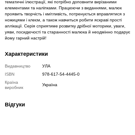
тематичні ілюстрації, які потрібно доповнити вирізаними
елементами та наліпками. Працюючи з виданнями, малюк
проявить творчість і кмітливість, потренується вправлятися з
ножицями і клеєм, а також навчиться робити яскраві прості
аплікації. Серія сприятиме розвитку дрібної моторики, уваги,
уяви, посидючості та старанності малюка й неодмінно подарує
йому гарний настрій!
Характеристики
Видавництво
УЛА
ISBN
978-617-54-4445-0
Країна
Україна
виробник
Відгуки