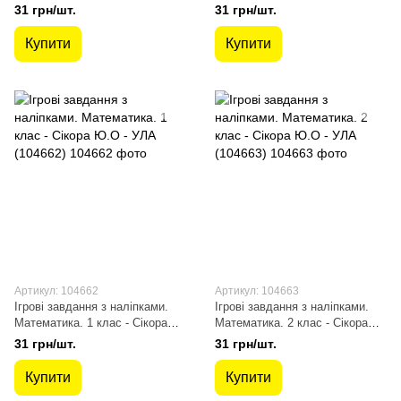
Собчук О. С. - УЛА (104660)
Собчук О. С. - УЛА (104661)
31 грн/шт.
31 грн/шт.
Купити
Купити
Артикул: 104662
Артикул: 104663
Ігрові завдання з наліпками.
Ігрові завдання з наліпками.
Математика. 1 клас - Сікора
Математика. 2 клас - Сікора
Ю.О - УЛА (104662)
Ю.О - УЛА (104663)
31 грн/шт.
31 грн/шт.
Купити
Купити