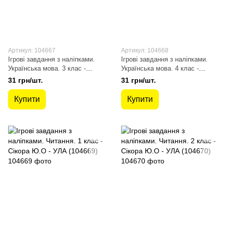
Артикул: 104667
Артикул: 104668
Ігрові завдання з наліпками.
Ігрові завдання з наліпками.
Українська мова. 3 клас -
Українська мова. 4 клас -
Сікора Ю.О - УЛА (104667)
Сікора Ю.О - УЛА (104668)
31 грн/шт.
31 грн/шт.
Купити
Купити