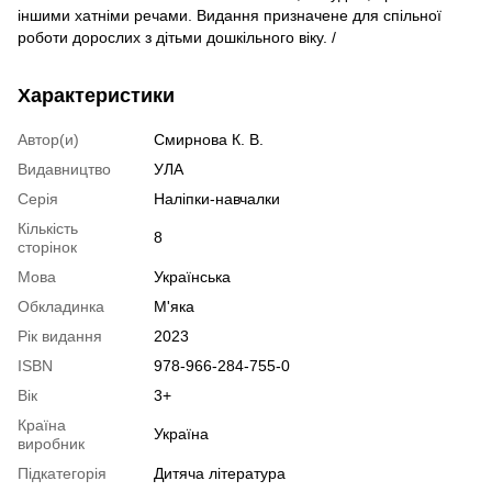
іншими хатніми речами. Видання призначене для спільної
роботи дорослих з дітьми дошкільного віку. /
Характеристики
Автор(и)
Смирнова К. В.
Видавництво
УЛА
Серія
Наліпки-навчалки
Кількість
8
сторінок
Мова
Українська
Обкладинка
М'яка
Рік видання
2023
ISBN
978-966-284-755-0
Вік
3+
Країна
Україна
виробник
Підкатегорія
Дитяча література