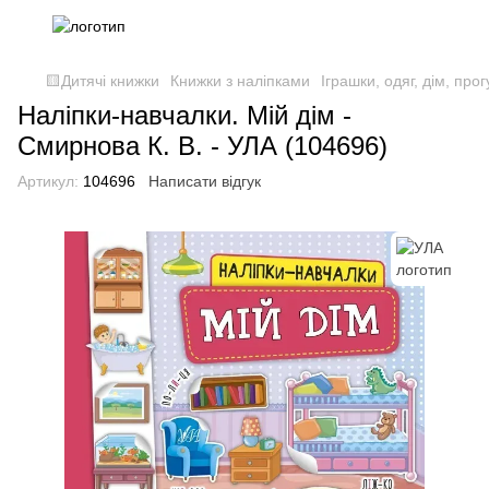
🟨Дитячі книжки
Книжки з наліпками
Іграшки, одяг, дім, про
Наліпки-навчалки. Мій дім -
Смирнова К. В. - УЛА (104696)
Артикул:
104696
Написати відгук